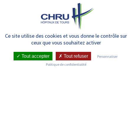
Panneau de gestion des cookies
MENU
Prise en charge des sarcomes
Ce site utilise des cookies et vous donne le contrôle sur
ceux que vous souhaitez activer
Tout accepter
Tout refuser
Personnaliser
Politique de confidentialité
RETOUR SUR LA PAGE DU SERVICE DE CHIRURGIE
ORTHOPÉDIQUE ET TRAUMATOLOGIQUE
Prise en charge des sarcomes