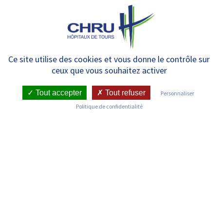
Panneau de gestion des cookies
MENU
Prise en charge –
Ce site utilise des cookies et vous donne le contrôle sur
ceux que vous souhaitez activer
L’accompagnement des
proches
Tout accepter
Tout refuser
Personnaliser
Politique de confidentialité
La maladie cancéreuse, les
traitements et l’angoisse qu’elle
génère vont perturber
profondément les échanges