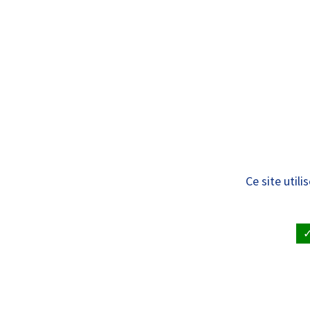
Panneau de gestion des cookies
Standard
PRÉVENTI
Soins de support –
Ce site util