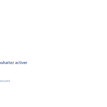
A+
A-
TRAITEMENTS
PRISE EN CHARGE
RECHERCHE
ouhaitez activer
entialité