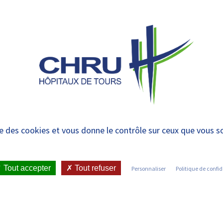
 et urgences
ON
LES CANCERS
DÉPISTAGE
DIAGNOSTIC
 L’art-thérapie
ise des cookies et vous donne le contrôle sur ceux que vous s
Tout accepter
Tout refuser
Personnaliser
Politique de confid