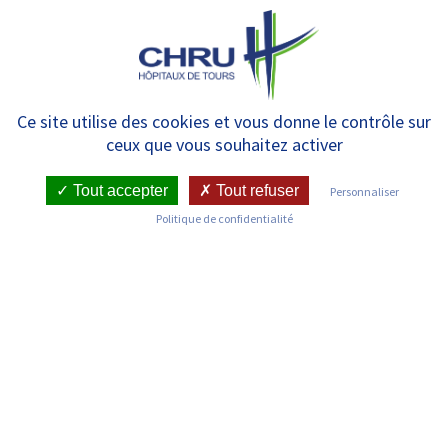
Panneau de gestion des cookies
MENU
Le diagnostic – Le laboratoire
Ce site utilise des cookies et vous donne le contrôle sur
ceux que vous souhaitez activer
d’hématologie
Tout accepter
Tout refuser
Personnaliser
Politique de confidentialité
Dans le diagnostic et le suivi des
hémopathies malignes
Les hémopathies malignes sont caractérisées par la
prolifération de cellules anormales dans la moelle
osseuse (leucémie) ou dans les ganglions lymphatiques