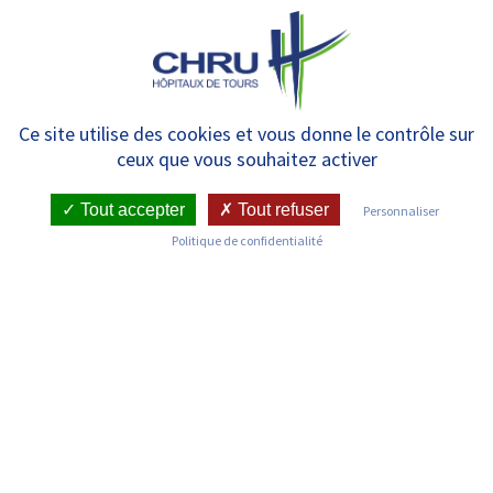
Panneau de gestion des cookies
MENU
Soins de support – L’art-
Ce site utilise des cookies et vous donne le contrôle sur
ceux que vous souhaitez activer
thérapie
Tout accepter
Tout refuser
Personnaliser
Politique de confidentialité
Proposée sur le pôle de cancérologie
depuis plus de 10 ans, en lien avec
l’équipe pluridisciplinaire, l’Ar-
thérapie repose sur l’exploitation du
potentiel artistique de chacun et
l’apprentissage de techniques