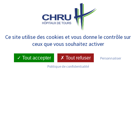
Panneau de gestion des cookies
MENU
L’Équipe Mobile Gériatrique
Ce site utilise des cookies et vous donne le contrôle sur
ceux que vous souhaitez activer
Intra-Hospitalière (EMGIH)
Tout accepter
Tout refuser
Personnaliser
Politique de confidentialité
L’Équipe Mobile Gériatrique Intra-
Hospitalière (EMGIH)
Patients concernés
: