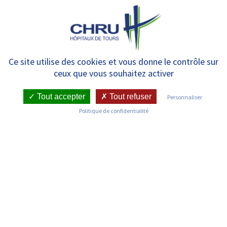
Panneau de gestion des cookies
MENU
Pôle Vieillissement – Liens
Ce site utilise des cookies et vous donne le contrôle sur
ceux que vous souhaitez activer
utiles.
Tout accepter
Tout refuser
Personnaliser
Politique de confidentialité
Liens utiles
Plan antichute en Centre-Val de Loire