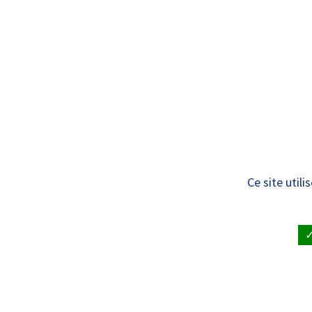
Panneau de gestion des cookies
Standard
PRÉSENTAT
Pôle Vieillisseme
Ce site util