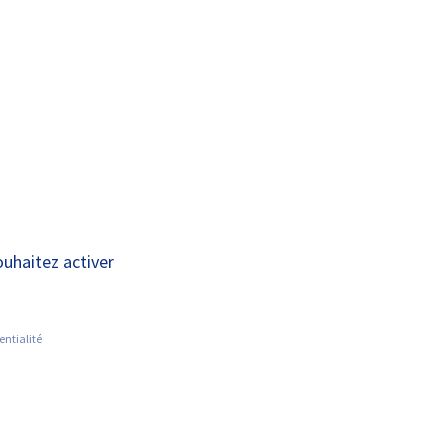
A+
A-
INFORMATIONS
ACTUALITÉS
LIENS
AUX AIDANTS
ériatrique (MAG)
ouhaitez activer
entialité