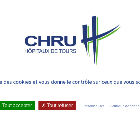
 et urgences
SERVICES ET
RECHERCHE ET
ENSEIGNEMENT
ION
UNITÉS DU
INNOVATIONS
ET FORMATION
PÔLE
nt – Médecine Aiguë G
ise des cookies et vous donne le contrôle sur ceux que vous s
Tout accepter
Tout refuser
Personnaliser
Politique de confid