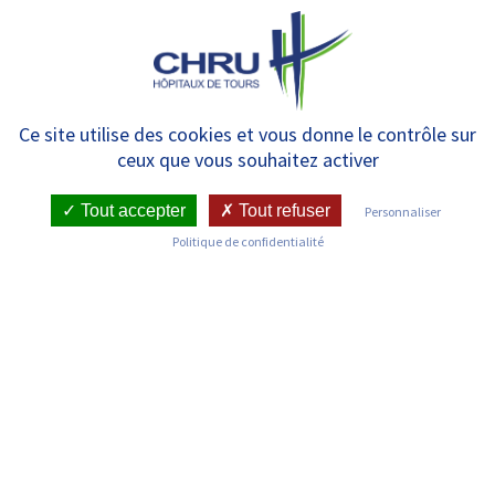
Panneau de gestion des cookies
MENU
Pôle Vieillissement –
Ce site utilise des cookies et vous donne le contrôle sur
ceux que vous souhaitez activer
Plateforme Ambulatoire du
Vieillissement – Les Équipes
Tout accepter
Tout refuser
Personnaliser
Politique de confidentialité
Mobiles Gériatriques intra et
extra-hospitalière (EMG)