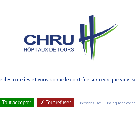
 et urgences
SERVICES ET
RECHERCHE ET
ENSEIGNEMENT
ION
UNITÉS DU
INNOVATIONS
ET FORMATION
PÔLE
 7e Journées Vieilliss
ise des cookies et vous donne le contrôle sur ceux que vous s
Tout accepter
Tout refuser
Personnaliser
Politique de confid