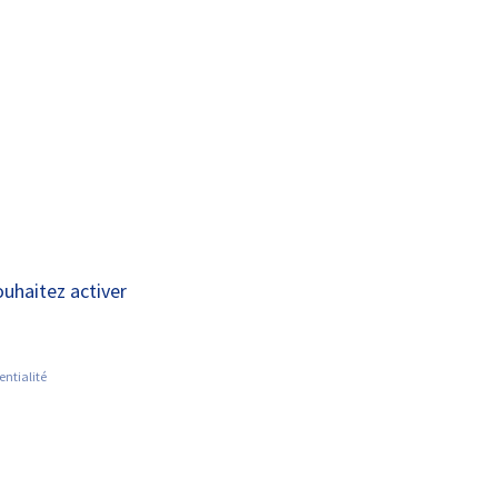
A+
A-
INFORMATIONS
ACTUALITÉS
LIENS
AUX AIDANTS
ement et Maintien
ouhaitez activer
entialité