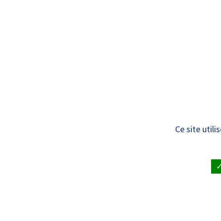
Panneau de gestion des cookies
Standard
PRÉSENTAT
1 & 2 avril 2026 –
Ce site util
de l’Autonomie