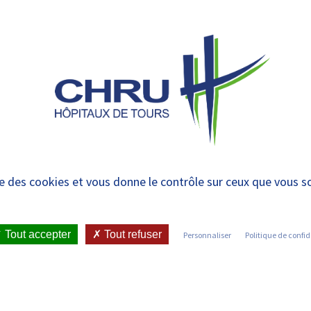
 et urgences
-
CENTRES LABELLISÉS EN
PRISE EN
R
CVL
CHARGE
R
ements
ise des cookies et vous donne le contrôle sur ceux que vous s
Tout accepter
Tout refuser
Personnaliser
Politique de confid