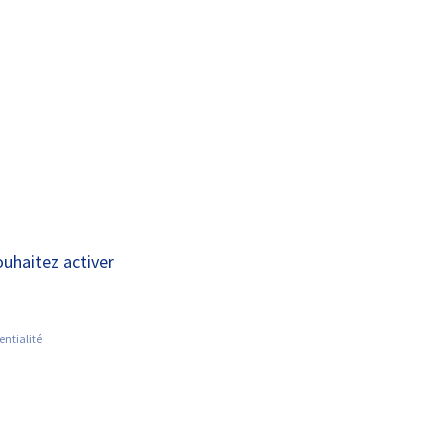
A+
A-
ECHERCHE SUR LES MALADIES
ACTUALITÉS
ARES
ouhaitez activer
entialité