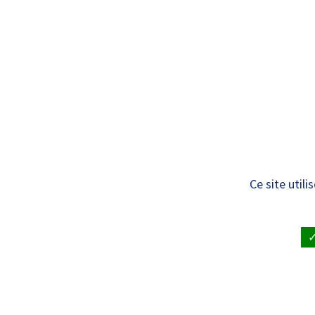
Panneau de gestion des cookies
Standard
QUI SOMMES
NOUS ?
Actualités – Évèn
Ce site util
ACTUALITÉS