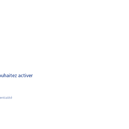
A+
A-
ECHERCHE SUR LES MALADIES
ACTUALITÉS
ARES
ouhaitez activer
entialité