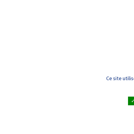
Panneau de gestion des cookies
Standard
QUI SOMMES
NOUS ?
Annuaire des Centr
Ce site util