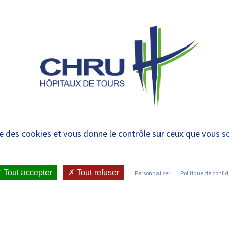
 et urgences
-
CENTRES LABELLISÉS EN
PRISE EN
R
CVL
CHARGE
R
es labellisés
ise des cookies et vous donne le contrôle sur ceux que vous s
Tout accepter
Tout refuser
Personnaliser
Politique de confid