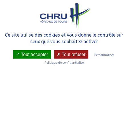
Panneau de gestion des cookies
MENU
Manipulateur
Ce site utilise des cookies et vous donne le contrôle sur
ceux que vous souhaitez activer
d’électroradiologie médicale en
apprentissage
Tout accepter
Tout refuser
Personnaliser
Politique de confidentialité
3 ans