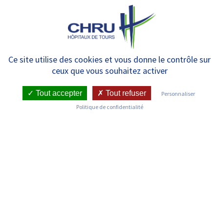
Panneau de gestion des cookies
MENU
Data-manager clinique | CFA
Ce site utilise des cookies et vous donne le contrôle sur
ceux que vous souhaitez activer
Santé Centre-Val de Loire
Tout accepter
Tout refuser
Personnaliser
Politique de confidentialité
FORMATION EN
APPRENTISSAGE
L'apprentissage est une formation en
alternance : il associe une formation chez
un employeur et des enseignements
dispensés à l'Université de Tours avec le