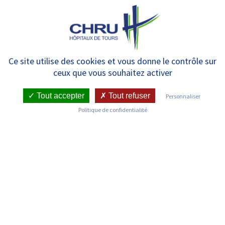
Panneau de gestion des cookies
MENU
Devenir un apprenti
Ce site utilise des cookies et vous donne le contrôle sur
ceux que vous souhaitez activer
Tout accepter
Tout refuser
Personnaliser
Politique de confidentialité
L’apprentissage, pourquoi ?
Le dispositif de formation par apprentissage est un
excellent moyen de suivre une formation tout en état
rémunéré.
Il permet d’obtenir un diplôme reconnu, d’acquérir de
l’expérience professionnelle, développer des