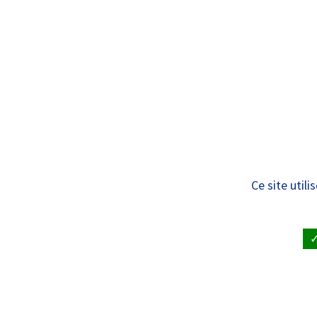
Panneau de gestion des cookies
Standard
ÉCOLES DU
Secrétaire médical
Ce site util