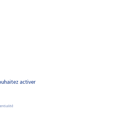
A+
A-
INFORMATIONS PRATIQUES
ACTUALITÉS
al de Loire
ouhaitez activer
entialité