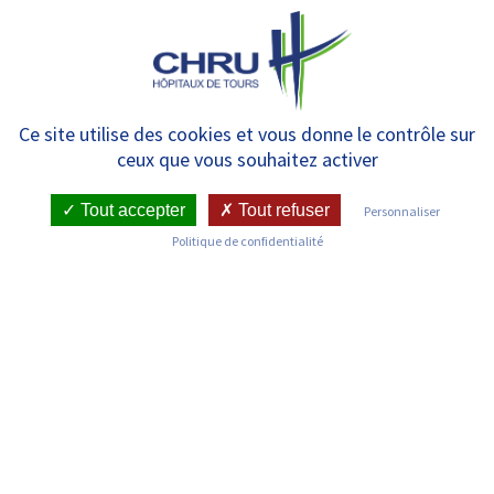
Panneau de gestion des cookies
MENU
CRECCEPS | Centre Régional
Ce site utilise des cookies et vous donne le contrôle sur
ceux que vous souhaitez activer
des Épreuves du Certificat de
Capacité à effectuer les
Tout accepter
Tout refuser
Personnaliser
Politique de confidentialité
Prélèvements Sanguins
LE CCEPS
Contexte organisationnel
Depuis juin 2014, l’Institut Régional de Formation des
Techniciens de Laboratoire Médical du CHRU de Tours,