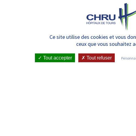
Panneau de gestion des cookies
Webinaire : présentation du
Ce site utilise des cookies et vous don
ceux que vous souhaitez a
baromètre 2025 sur la santé
des femmes au travail en
Tout accepter
Tout refuser
Personnal
Centre-Val de Loire