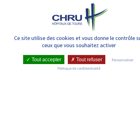
Panneau de gestion des cookies
MENU
Webinaire : Document
Ce site utilise des cookies et vous donne le contrôle s
ceux que vous souhaitez activer
complémentaire MDPH pour les
maladies rares et handicaps
Tout accepter
Tout refuser
Personnaliser
Politique de confidentialité
rares