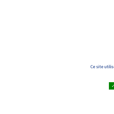
Panneau de gestion des cookies
Standard
QUI SOMMES
NOUS ?
Voyager quand on 
Ce site util
existent !