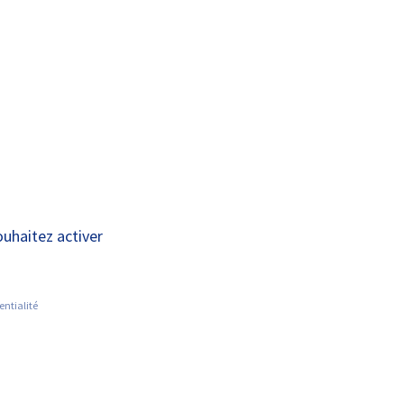
A+
A-
ECHERCHE SUR LES MALADIES
ACTUALITÉS
ARES
es solutions
ouhaitez activer
entialité