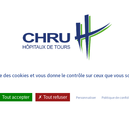
 et urgences
-
CENTRES LABELLISÉS EN
PRISE EN
R
CVL
CHARGE
R
a une maladie rare, d
ise des cookies et vous donne le contrôle sur ceux que vous s
Tout accepter
Tout refuser
Personnaliser
Politique de confid