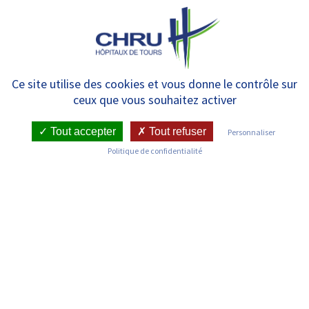
Panneau de gestion des cookies
MENU
Sortie du film “Histoires de Cils”
Ce site utilise des cookies et vous donne le contrôle sur
ceux que vous souhaitez activer
Tout accepter
Tout refuser
Personnaliser
Politique de confidentialité
L’Association Dyskinésie Ciliaire Primitive (ADCP) est heureuse