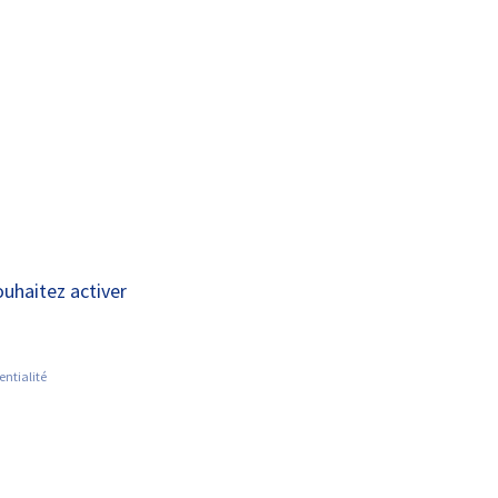
A+
A-
ECHERCHE SUR LES MALADIES
ACTUALITÉS
ARES
s maladies rares
ouhaitez activer
entialité