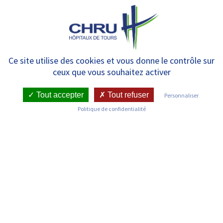
Panneau de gestion des cookies
MENU
Questionnaire en ligne :
Ce site utilise des cookies et vous donne le contrôle sur
ceux que vous souhaitez activer
inclusion au travail des
personnes atteintes de
Tout accepter
Tout refuser
Personnaliser
Politique de confidentialité
maladies chroniques