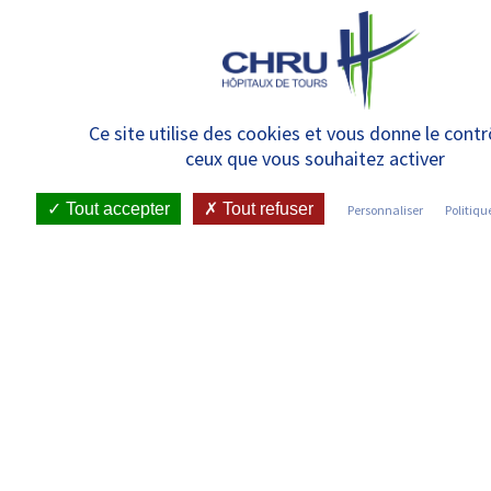
Panneau de gestion des cookies
Découvrir la nouvelle vidéo de
Ce site utilise des cookies et vous donne le contr
ceux que vous souhaitez activer
la filière de santé maladies
rares TETECOU : Malformations
Tout accepter
Tout refuser
Personnaliser
Politiqu
de la tête, du cou et des dents,
la Filière vous guide dans votre
parcours