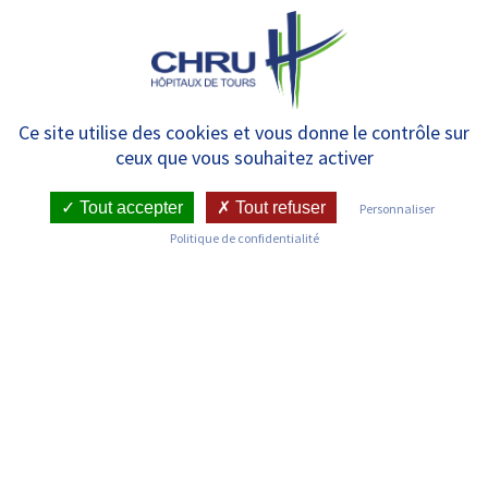
Panneau de gestion des cookies
MENU
Dispositif PAIPS : Parcours
Ce site utilise des cookies et vous donne le contrôle sur
ceux que vous souhaitez activer
d’Accompagnement
Individualisé vers la Pratique
Tout accepter
Tout refuser
Personnaliser
Politique de confidentialité
Sportive