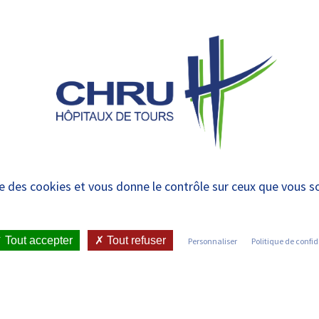
 et urgences
 CHRU
MÉTIERS ET FORMATIONS
VIE ÉTUDIANTE
ues dispensées par le
ise des cookies et vous donne le contrôle sur ceux que vous s
Tout accepter
Tout refuser
Personnaliser
Politique de confid
Infirmier
Manipu