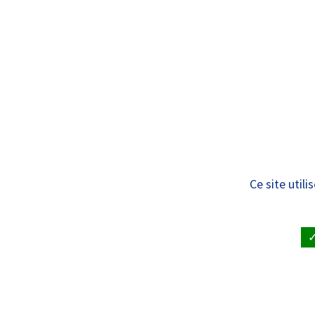
Panneau de gestion des cookies
Standard
ÉCOLES DU
Formations contin
Ce site util