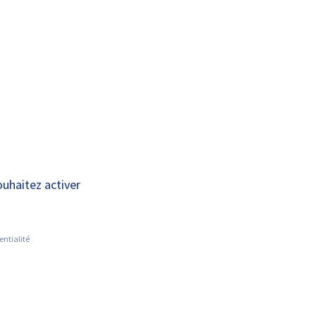
A+
A-
INFORMATIONS PRATIQUES
ACTUALITÉS
s écoles
ouhaitez activer
entialité
lateur
Préparateur en