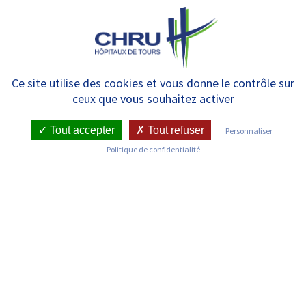
Panneau de gestion des cookies
MENU
Création du Centre de
Ce site utilise des cookies et vous donne le contrôle sur
ceux que vous souhaitez activer
Transplantation Hépatique
Tout accepter
Tout refuser
Personnaliser
Politique de confidentialité
Création du Centre de
Transplantation Hépatique