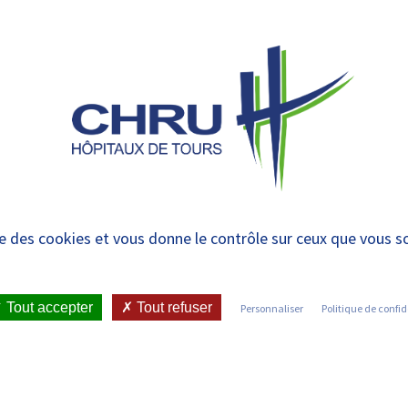
 et urgences
E
L
TATION
L’ÉQUIPE
RECHERCHE
T
ise des cookies et vous donne le contrôle sur ceux que vous s
Tout accepter
Tout refuser
Personnaliser
Politique de confid