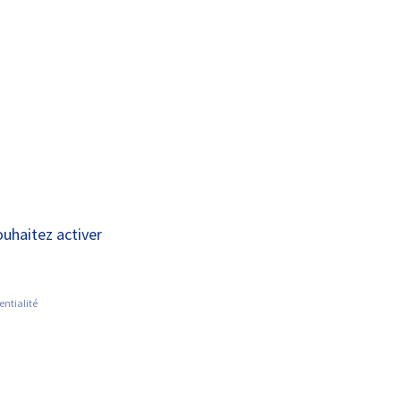
A+
A-
E CHRU DE
DON
ACTUALITÉS
OURS
D’ORGANES
ouhaitez activer
entialité