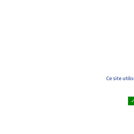
Panneau de gestion des cookies
Standard
LE CENTRE D
TRANSPLAN
HÉPATIQUE
Les projets
Ce site util