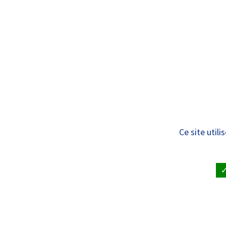
Panneau de gestion des cookies
Standard
ÉCOLES DU
Infirmier bloc opé
Ce site util
Formations contin
Écoles d’Infirmier