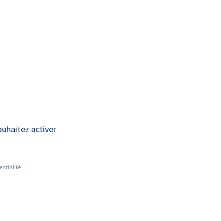
A+
A-
INFORMATIONS PRATIQUES
ACTUALITÉS
continues
ouhaitez activer
entialité