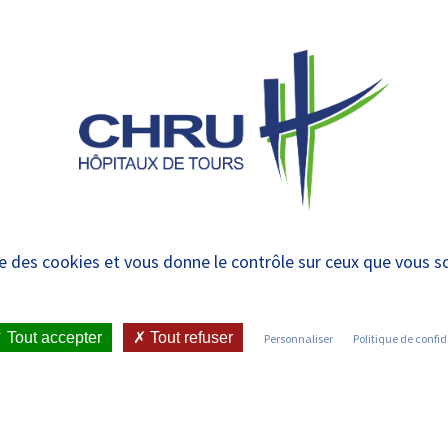
 et urgences
 CHRU
MÉTIERS ET FORMATIONS
VIE ÉTUDIANTE
ratoire | Formations 
ise des cookies et vous donne le contrôle sur ceux que vous s
Tout accepter
Tout refuser
Personnaliser
Politique de confid
ues IBODE –
s Blocs Opératoires