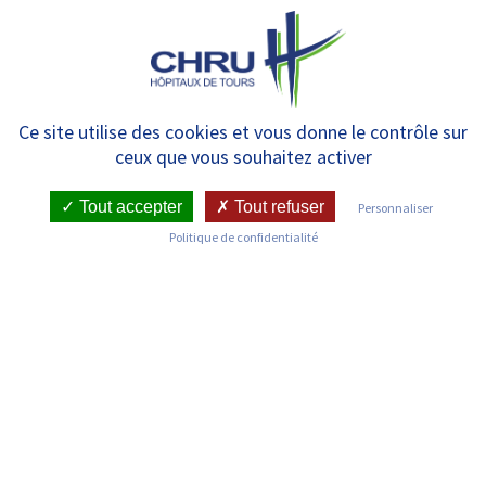
Panneau de gestion des cookies
MENU
Préparateur en pharmacie
Ce site utilise des cookies et vous donne le contrôle sur
ceux que vous souhaitez activer
hospitalière | Formations
continues
Tout accepter
Tout refuser
Personnaliser
Politique de confidentialité
TÉLÉCHARGER LE BULLETIN
D'INSCRIPTION À LA FORMATION