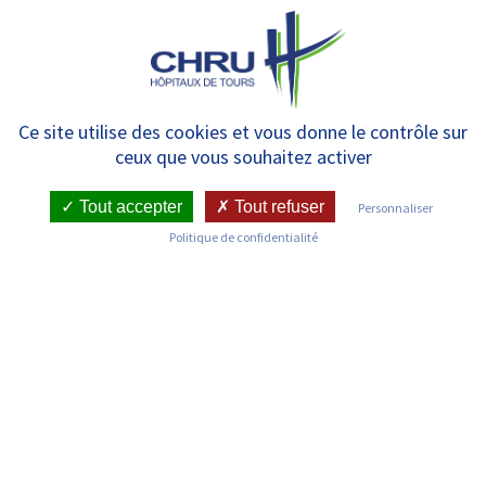
Panneau de gestion des cookies
MENU
Cadre de santé – Concours
Ce site utilise des cookies et vous donne le contrôle sur
ceux que vous souhaitez activer
d’entrée
Tout accepter
Tout refuser
Personnaliser
Politique de confidentialité
La sélection d’entrée en formation à l’IFCS se déroulera
selon le calendrier suivant :
Calendrier