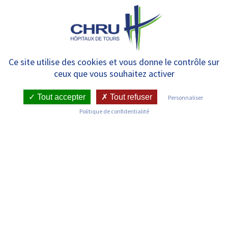
Panneau de gestion des cookies
MENU
Tours, une ville agréable à vivre
Ce site utilise des cookies et vous donne le contrôle sur
ceux que vous souhaitez activer
Tout accepter
Tout refuser
Personnaliser
Politique de confidentialité
NOUS RECRUTONS DES
SOIGNANTS
SUR DE NOUVEAUX PROJETS
INNOVANTS