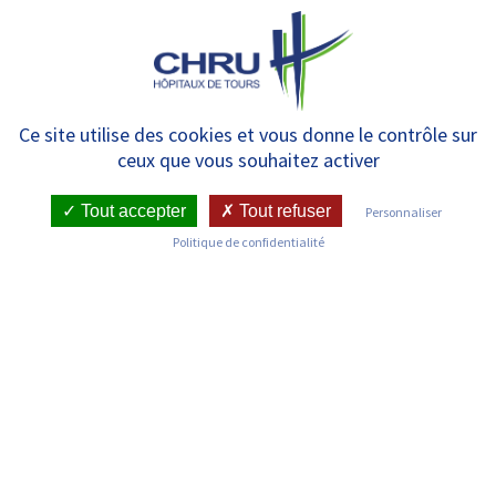
Panneau de gestion des cookies
MENU
Les actualités du pôle
Ce site utilise des cookies et vous donne le contrôle sur
ceux que vous souhaitez activer
Psychiatrie-Addictologie
Tout accepter
Tout refuser
Personnaliser
Politique de confidentialité
Les actualités du pôle Psychiatrie-
Addictologie du CHRU de Tours