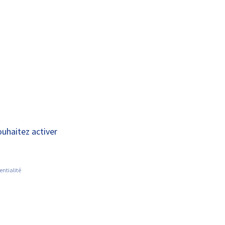
A+
A-
AIDES ET
RECHERCHE
CONTACT
RESSOURCES
ouhaitez activer
entialité